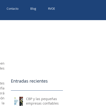
Contacto
Blog
RVOE
en 
es 
Entradas recientes
es 
ía 
rá 
ón 
CBP y las pequeñas
la 
empresas confiables