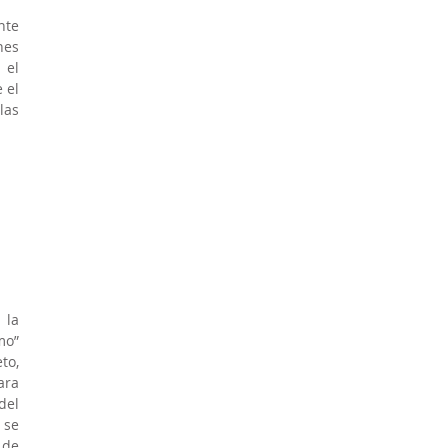
te 
es 
el 
el 
as 
la 
o” 
o, 
ra 
el 
se 
de 