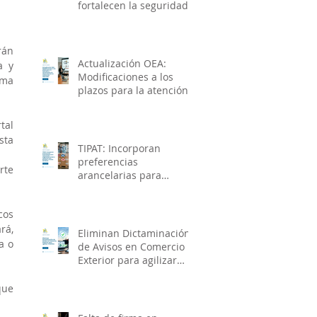
fortalecen la seguridad
de la cadena de
suministro e impulsan el
crecimiento económico
án 
Actualización OEA:
 y 
Modificaciones a los
ma 
plazos para la atención y
solventación de
observaciones en
al 
materia de seguridad
ta 
TIPAT: Incorporan
preferencias
te 
arancelarias para
mercancías originarias
de Reino Unido de Gran
os 
Bretaña e Irlanda del
á, 
Norte
Eliminan Dictaminación
 o 
de Avisos en Comercio
Exterior para agilizar
trámites
ue 