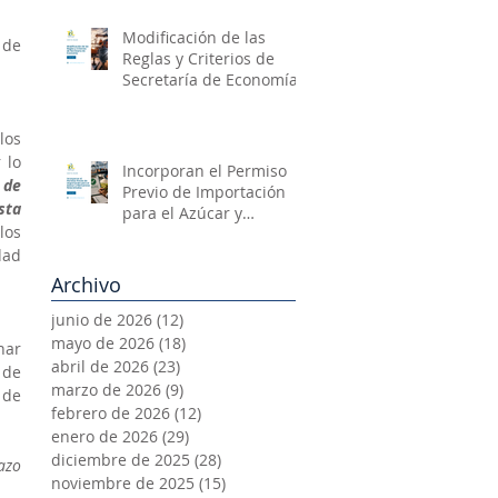
Modificación de las
de 
Reglas y Criterios de
Secretaría de Economía
os 
lo 
Incorporan el Permiso
de 
Previo de Importación
ta 
para el Azúcar y
os 
Mercancías
ad 
Relacionadas
Archivo
junio de 2026
(12)
12 entradas
mayo de 2026
(18)
18 entradas
ar 
abril de 2026
(23)
23 entradas
de 
marzo de 2026
(9)
9 entradas
de 
febrero de 2026
(12)
12 entradas
enero de 2026
(29)
29 entradas
diciembre de 2025
(28)
28 entradas
zo 
noviembre de 2025
(15)
15 entradas