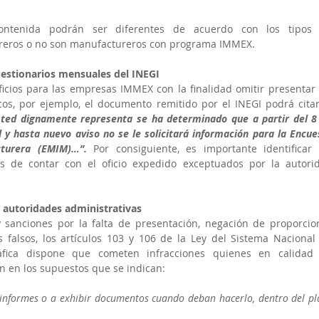
ontenida podrán ser diferentes de acuerdo con los tipos 
ureros o no son manufactureros con programa IMMEX.
uestionarios mensuales del INEGI
icios para las empresas IMMEX con la finalidad omitir presentar l
cos, por ejemplo, el documento remitido por el INEGI podrá citar 
sted dignamente representa se ha determinado que a partir del 8 
 hasta nuevo aviso no se le solicitará información para la Encues
turera (EMIM)…”.
Por consiguiente, es importante identificar l
 de contar con el oficio expedido exceptuados por la autorid
s autoridades administrativas
y sanciones por la falta de presentación, negación de proporcion
s falsos, los artículos 103 y 106 de la Ley del Sistema Nacional 
ráfica dispone que cometen infracciones quienes en calidad 
n en los supuestos que se indican:
 informes o a exhibir documentos cuando deban hacerlo, dentro del pla