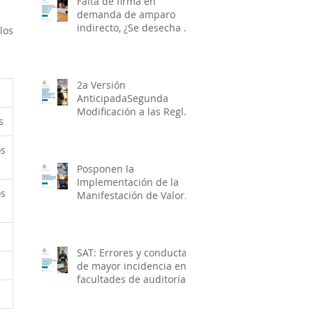
Falta de firma en
demanda de amparo
indirecto, ¿Se desecha o
os 
se requiere al
particular?
2a Versión
AnticipadaSegunda
Modificación a las Reglas
s
Generales de Comercio
Exterior para 2026
s 
Posponen la
Implementación de la
s 
Manifestación de Valor
Electrónica
SAT: Errores y conductas
de mayor incidencia en
facultades de auditorías