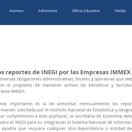
Alumnos
Admisiones
Oferta Educativa
Tienda
os reportes de INEGI por las Empresas IMMEX
ersas obligaciones administrativas, fiscales y operativas que deb
 el propósito de mantener activos los beneficios y facilidad
ograma IMMEX.
os importante, es la de presentar mensualmente los report
rmación solicitada por el Instituto Nacional de Estadística y Geograf
dar cumplimiento a este quehacer, la Secretaría de Economía debe
iera el INEGI para su integración al Sistema Nacional de Informaci
o aquélla que requiera cualquier otra dependencia o entidad de 