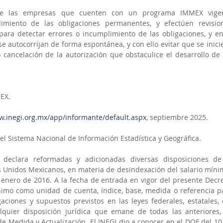
que las empresas que cuenten con un programa IMMEX vigen
miento de las obligaciones permanentes, y efectúen revision
ara detectar errores o incumplimiento de las obligaciones, y en 
 autocorrijan de forma espontánea, y con ello evitar que se inicie 
cancelación de la autorización que obstaculice el desarrollo de l
MEX.
w.inegi.org.mx/app/informante/default.aspx
, septiembre 2025.
 del Sistema Nacional de Información Estadística y Geográfica.
 declara reformadas y adicionadas diversas disposiciones de 
os Unidos Mexicanos, en materia de desindexación del salario mínim
enero de 2016. A la fecha de entrada en vigor del presente Decret
nimo como unidad de cuenta, índice, base, medida o referencia pa
aciones y supuestos previstos en las leyes federales, estatales, d
lquier disposición jurídica que emane de todas las anteriores, 
e Medida y Actualización. El INEGI dio a conocer en el DOF del 10 