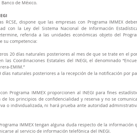
l Banco de México.
NEGI
e las RCSE, dispone que las empresas con Programa IMMEX deber
ad con la Ley del Sistema Nacional de Información Estadística
etermine, referida a las unidades económicas objeto del Progra
de su competencia:
os 20 días naturales posteriores al mes de que se trate en el port
 las Coordinaciones Estatales del INEGI, el denominado “Encues
urera-EMIM.”
30 días naturales posteriores a la recepción de la notificación por par
con Programa IMMEX proporcionen al INEGI para fines estadístic
de los principios de confidencialidad y reserva y no se comunicar
a o individualizada, ni hará prueba ante autoridad administrativa
Programa IMMEX tengan alguna duda respecto de la información q
arse al servicio de información telefónica del INEGI.