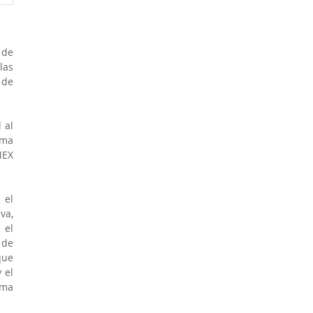
de 
as 
de 
al 
ma 
EX 
el 
a, 
el 
de 
ue 
el 
ma 