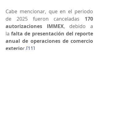
Cabe mencionar, que en el periodo 
de 2025 fueron canceladas 
170 
autorizaciones IMMEX
, debido a 
la 
falta de presentación del reporte 
anual de operaciones de comercio 
exterio
r.
[11]
FUENTE:
[1] Cfr. Regla 3.2.16, inciso a) de las 
RCSE.
[2] Cfr. Portal SNICE: 
www.snice.gob.mx
, mayo 2026.
[3] Cfr. Regla 3.2.16, inciso b) de las 
RCSE.
[4] Cfr. Regla 3.2.16, inciso c) de las 
RCSE.
[5] Cfr. Artículo 24, fracción I del 