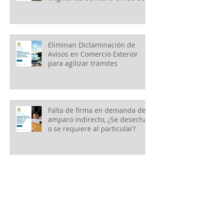
Gran Bretaña e Irlanda del
Norte
Eliminan Dictaminación de
Avisos en Comercio Exterior
para agilizar trámites
Falta de firma en demanda de
amparo indirecto, ¿Se desecha
o se requiere al particular?
2a Versión AnticipadaSegunda
Modificación a las Reglas
Generales de Comercio Exterior
para 2026