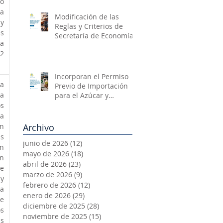
o 
a 
Modificación de las
y 
Reglas y Criterios de
 
Secretaría de Economía
a 
2 
Incorporan el Permiso
a 
Previo de Importación
a 
para el Azúcar y
Mercancías
s 
Relacionadas
a 
n 
Archivo
s 
junio de 2026
(12)
12 entradas
 
mayo de 2026
(18)
18 entradas
n 
abril de 2026
(23)
23 entradas
 
marzo de 2026
(9)
9 entradas
y 
febrero de 2026
(12)
12 entradas
a 
enero de 2026
(29)
29 entradas
e 
diciembre de 2025
(28)
28 entradas
 
noviembre de 2025
(15)
15 entradas
s 