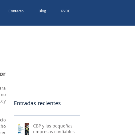
Contacto
Blog
RVOE
or
ra 
mo 
ey 
Entradas recientes
io 
CBP y las pequeñas
ho 
empresas confiables
er 