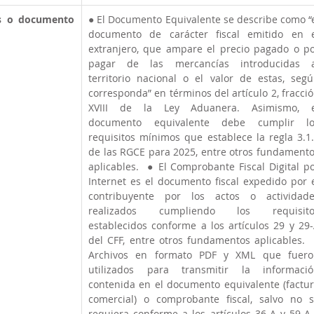
es o documento 
● El Documento Equivalente se describe como “e
documento de carácter fiscal emitido en e
extranjero, que ampare el precio pagado o po
pagar de las mercancías introducidas al
territorio nacional o el valor de estas, segú
corresponda” en términos del artículo 2, fracció
XVIII de la Ley Aduanera. Asimismo, el
documento equivalente debe cumplir los
requisitos mínimos que establece la regla 3.1.
de las RGCE para 2025, entre otros fundamento
aplicables.  ● El Comprobante Fiscal Digital po
Internet es el documento fiscal expedido por e
contribuyente por los actos o actividade
realizados cumpliendo los requisitos
establecidos conforme a los artículos 29 y 29-
del CFF, entre otros fundamentos aplicables.  
Archivos en formato PDF y XML que fueron
utilizados para transmitir la informació
contenida en el documento equivalente (factur
comercial) o comprobante fiscal, salvo no s
requiera conforme a los artículos 36-A y 59-A 