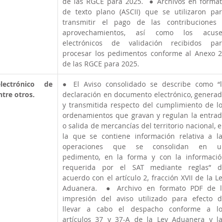
de las RGCE para 2025.  ● Archivos en format
de texto plano (ASCII) que se utilizaron par
transmitir el pago de las contribuciones 
aprovechamientos, así como los acuses
electrónicos de validación recibidos par
procesar los pedimentos conforme al Anexo 2
de las RGCE para 2025.  
ectrónico de 
● El Aviso consolidado se describe como “l
tre otros.
declaración en documento electrónico, generad
y transmitida respecto del cumplimiento de lo
ordenamientos que gravan y regulan la entrad
o salida de mercancías del territorio nacional, e
la que se contiene información relativa a la
operaciones que se consolidan en un
pedimento, en la forma y con la informació
requerida por el SAT mediante reglas” de
acuerdo con el artículo 2, fracción XVII de la Le
Aduanera.  ● Archivo en formato PDF de l
impresión del aviso utilizado para efecto d
llevar a cabo el despacho conforme a los
artículos 37 y 37-A de la Ley Aduanera y la