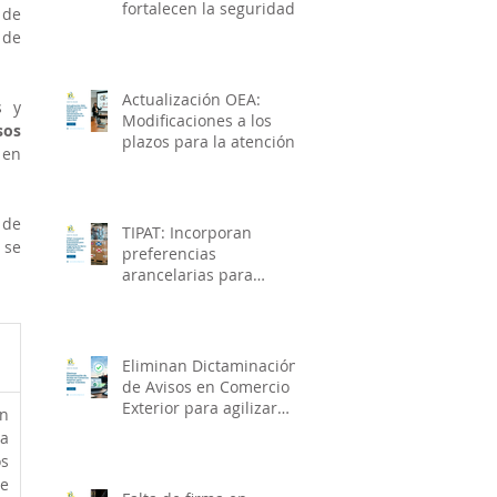
fortalecen la seguridad
de 
de la cadena de
de 
suministro e impulsan el
crecimiento económico
Actualización OEA:
 y 
Modificaciones a los
os 
plazos para la atención y
en 
solventación de
observaciones en
materia de seguridad
de 
TIPAT: Incorporan
se 
preferencias
arancelarias para
mercancías originarias
de Reino Unido de Gran
Bretaña e Irlanda del
Norte
Eliminan Dictaminación
de Avisos en Comercio
Exterior para agilizar
n 
trámites
a 
s 
e 