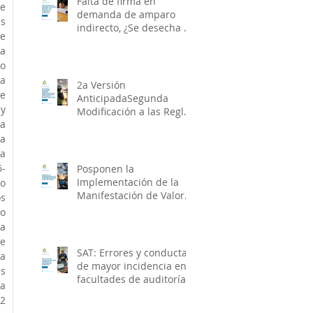
Falta de firma en
e 
demanda de amparo
 
indirecto, ¿Se desecha o
e 
se requiere al
a 
particular?
o 
a 
2a Versión
e 
AnticipadaSegunda
y 
Modificación a las Reglas
a 
Generales de Comercio
Exterior para 2026
a 
a 
6-
Posponen la
Implementación de la
o 
Manifestación de Valor
 
Electrónica
o 
a 
e 
SAT: Errores y conductas
 
de mayor incidencia en
 
facultades de auditorías
a 
2 