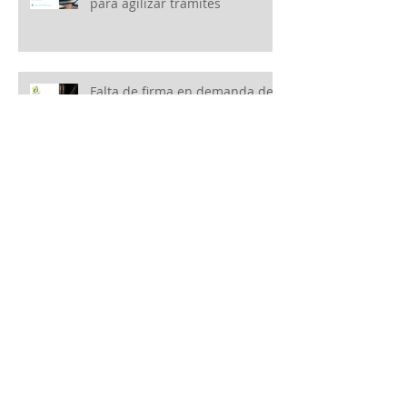
para agilizar trámites
Falta de firma en demanda de
amparo indirecto, ¿Se desecha
o se requiere al particular?
2a Versión AnticipadaSegunda
Modificación a las Reglas
Generales de Comercio Exterior
para 2026
Posponen la Implementación
de la Manifestación de Valor
Electrónica