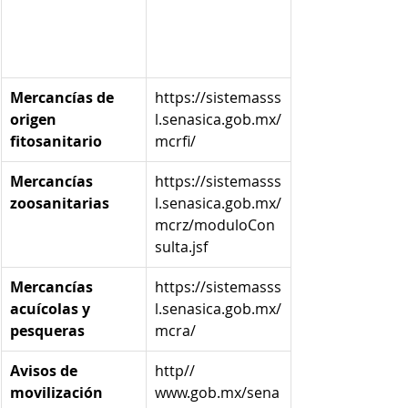
Tipo de 
Módulos de 
mercancía
consulta de 
requisitos
Mercancías de 
https://sistemasss
origen 
l.senasica.gob.mx/
fitosanitario
mcrfi/
Mercancías 
https://sistemasss
zoosanitarias
l.senasica.gob.mx/
mcrz/moduloCon
sulta.jsf
Mercancías 
https://sistemasss
acuícolas y 
l.senasica.gob.mx/
pesqueras
mcra/
Avisos de 
http// 
movilización
www.gob.mx/sena