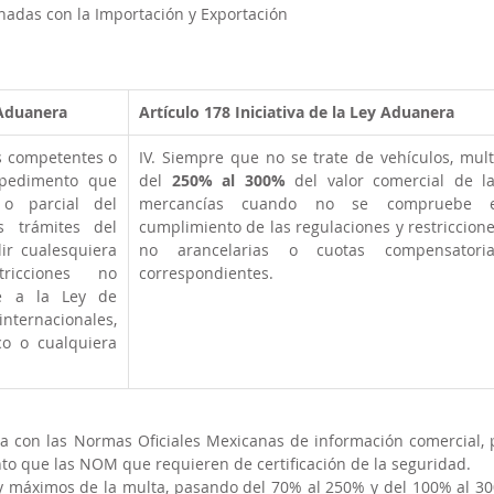
onadas con la Importación y Exportación
 Aduanera
Artículo 178
Iniciativa de la Ley Aduanera
s competentes o 
IV. Siempre que no se trate de vehículos, mult
 pedimento que 
del 
250% al 300%
 del valor comercial de la
o parcial del 
mercancías cuando no se compruebe el
 trámites del 
cumplimiento de las regulaciones y restriccione
r cualesquiera 
no arancelarias o cuotas compensatorias
ricciones no 
correspondientes.
e a la Ley de 
nternacionales, 
o o cualquiera 
da con las Normas Oficiales Mexicanas de información comercial, p
to que las NOM que requieren de certificación de la seguridad.
 máximos de la multa, pasando del 70% al 250% y del 100% al 30