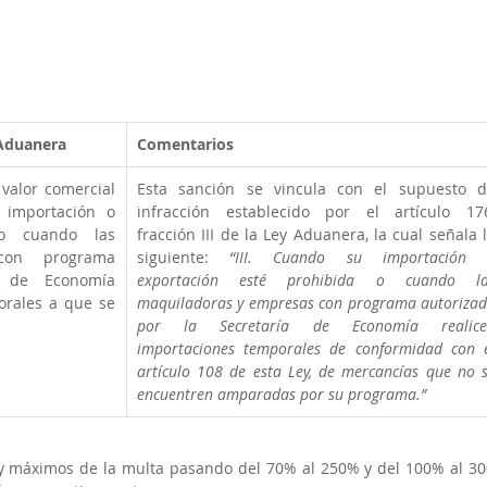
 Aduanera
Comentarios
 valor comercial 
Esta sanción se vincula con el supuesto d
importación o 
infracción establecido por el artículo 176
o cuando las 
fracción III de la Ley Aduanera, la cual señala l
on programa 
siguiente: 
“III. Cuando su importación o
a de Economía 
exportación esté prohibida o cuando las
orales a que se 
maquiladoras y empresas con programa autorizad
por la Secretaría de Economía realicen
importaciones temporales de conformidad con e
artículo 108 de esta Ley, de mercancías que no s
encuentren amparadas por su programa.”
 máximos de la multa pasando del 70% al 250% y del 100% al 30