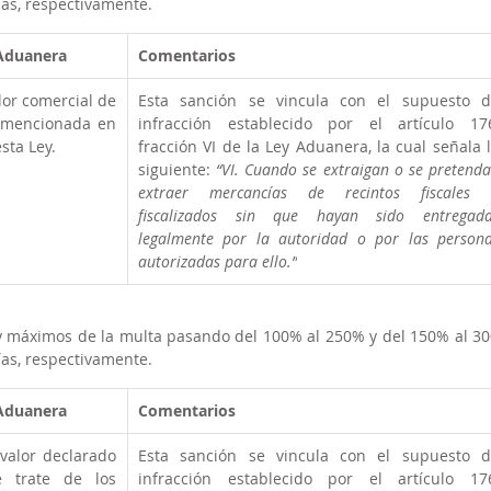
ías, respectivamente.
 Aduanera
Comentarios
lor comercial de 
Esta sanción se vincula con el supuesto d
 mencionada en 
infracción establecido por el artículo 176
sta Ley. 
fracción VI de la Ley Aduanera, la cual señala l
siguiente: 
“VI. Cuando se extraigan o se pretenda
extraer mercancías de recintos fiscales 
fiscalizados sin que hayan sido entregada
legalmente por la autoridad o por las persona
autorizadas para ello.”
 máximos de la multa pasando del 100% al 250% y del 150% al 30
ías, respectivamente.
 Aduanera
Comentarios
 valor declarado 
Esta sanción se vincula con el supuesto d
 trate de los 
infracción establecido por el artículo 176