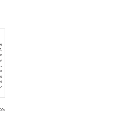
e 
, 
o 
 
 
o 
 
l 
e 
0% 