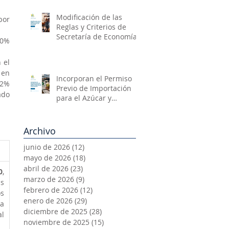
Modificación de las
or 
Reglas y Criterios de
Secretaría de Economía
0% 
el 
en 
Incorporan el Permiso
2% 
Previo de Importación
do 
para el Azúcar y
Mercancías
Relacionadas
Archivo
junio de 2026
(12)
12 entradas
mayo de 2026
(18)
18 entradas
abril de 2026
(23)
23 entradas
0
, 
marzo de 2026
(9)
9 entradas
s 
febrero de 2026
(12)
12 entradas
s 
enero de 2026
(29)
29 entradas
a 
diciembre de 2025
(28)
28 entradas
l 
noviembre de 2025
(15)
15 entradas