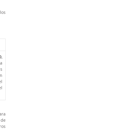
os 
0
, 
a 
s 
n 
l 
l 
ra 
de 
os 