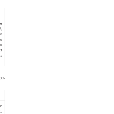
e 
, 
o 
n 
o 
s 
s 
0% 
e 
, 