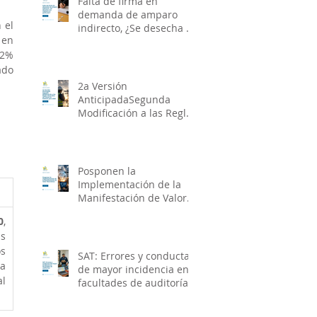
Falta de firma en
demanda de amparo
el 
indirecto, ¿Se desecha o
en 
se requiere al
2% 
particular?
do 
2a Versión
AnticipadaSegunda
Modificación a las Reglas
Generales de Comercio
Exterior para 2026
Posponen la
Implementación de la
Manifestación de Valor
Electrónica
0
, 
s 
s 
SAT: Errores y conductas
a 
de mayor incidencia en
l 
facultades de auditorías