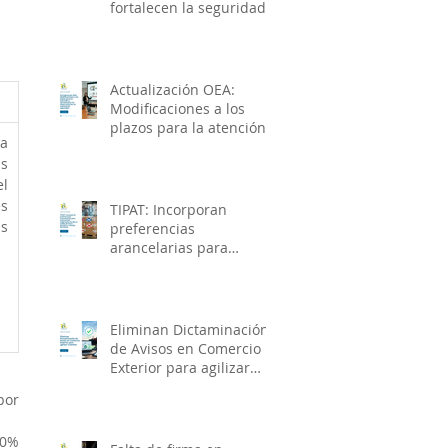
fortalecen la seguridad
de la cadena de
suministro e impulsan el
crecimiento económico
Actualización OEA:
Modificaciones a los
plazos para la atención y
a 
solventación de
s 
observaciones en
 
materia de seguridad
s 
TIPAT: Incorporan
 
preferencias
arancelarias para
mercancías originarias
de Reino Unido de Gran
Bretaña e Irlanda del
Norte
Eliminan Dictaminación
de Avisos en Comercio
Exterior para agilizar
trámites
or 
0% 