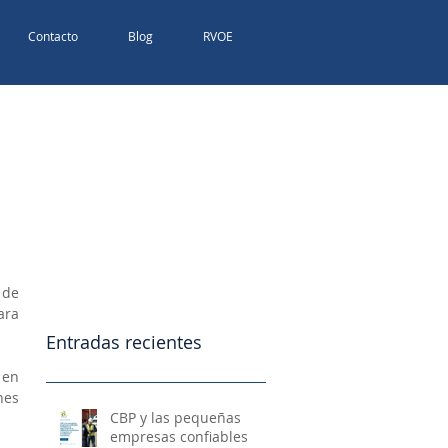
Contacto
Blog
RVOE
de 
ra 
Entradas recientes
en 
es 
CBP y las pequeñas
empresas confiables