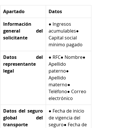
Apartado
Datos
Información 
● Ingresos 
general del 
acumulables● 
solicitante
Capital social 
mínimo pagado  
Datos del 
● RFC● Nombre● 
representante 
Apellido 
legal
paterno● 
Apellido 
materno● 
Teléfono● Correo 
electrónico  
Datos del seguro 
● Fecha de inicio 
global del 
de vigencia del 
transporte
seguro● Fecha de 