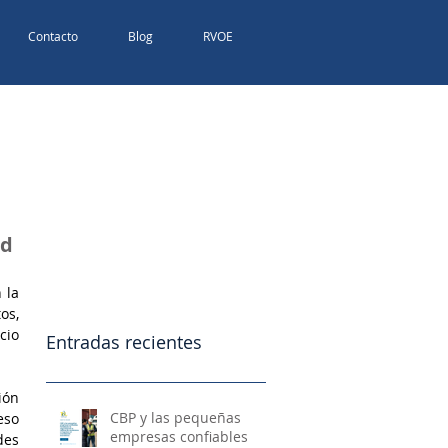
Contacto
Blog
RVOE
ad
la 
s, 
io 
Entradas recientes
ón 
CBP y las pequeñas
so 
empresas confiables
es 