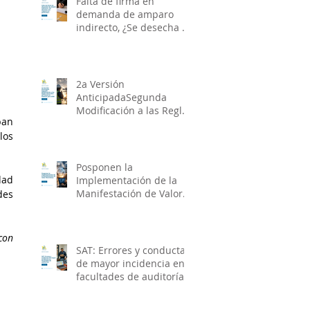
Falta de firma en
demanda de amparo
indirecto, ¿Se desecha o
se requiere al
particular?
2a Versión
AnticipadaSegunda
Modificación a las Reglas
an 
Generales de Comercio
os 
Exterior para 2026
Posponen la
ad 
Implementación de la
Manifestación de Valor
es 
Electrónica
con 
SAT: Errores y conductas
de mayor incidencia en
facultades de auditorías