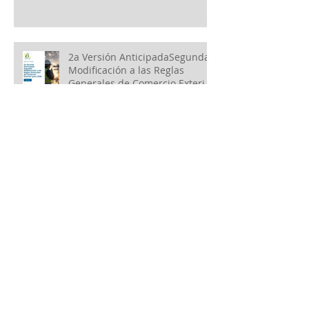
2a Versión AnticipadaSegunda
Modificación a las Reglas
Generales de Comercio Exterior
para 2026
Posponen la Implementación
de la Manifestación de Valor
Electrónica
SAT: Errores y conductas de
mayor incidencia en facultades
de auditorías