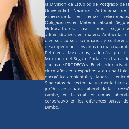
la División de Estudios de Posgrado de l
Universidad Nacional Autónoma d
especializado en temas relacionad
Obligaciones en Materia Laboral, Seguri
Hidrocarburos, así como seguimi
administrativos en materia Ambiental e
diversos cursos, seminarios y conferenci
desempeñó por seis años en materia ambi
Petróleos Mexicanos, además prestó s
Mexicano del Seguro Social en el área d
quejas de PRODECON. En el sector privad
cinco años en despachos y en una Unida
energético-ambiental y laboral, tenie
Sindicatos del sector. Actualmente tiene a
Jurídica en el Área Laboral de la Direcc
Bimbo, en la cual ve temas laborale
corporativo en los diferentes países d
Bimbo.