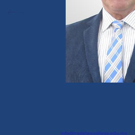
info@tradelawcollege.edu.mx