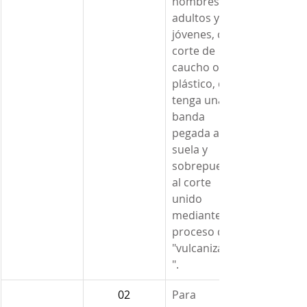
hombres, 
adultos y 
jóvenes, con 
corte de 
caucho o 
plástico, que 
tenga una 
banda 
pegada a la 
suela y 
sobrepuesta 
al corte 
unido 
mediante el 
proceso de 
"vulcanizado
".
02
Para 