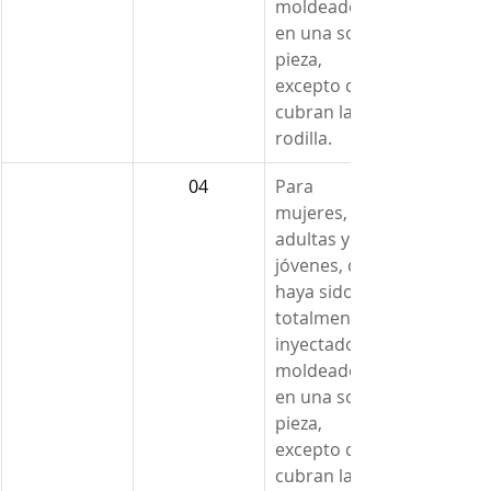
moldeado 
en una sola 
pieza, 
excepto que 
cubran la 
rodilla.
04
Para 
mujeres, 
adultas y 
jóvenes, que 
haya sido 
totalmente 
inyectado y 
moldeado 
en una sola 
pieza, 
excepto que 
cubran la 