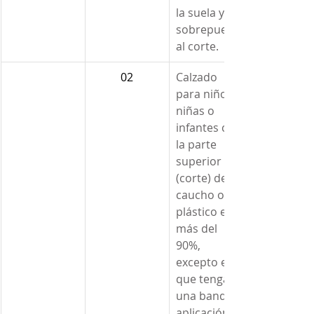
la suela y 
sobrepuesta 
al corte.
02
Calzado 
para niños, 
niñas o 
infantes con 
la parte 
superior 
(corte) de 
caucho o 
plástico en 
más del 
90%, 
excepto el 
que tenga 
una banda o 
aplicación 