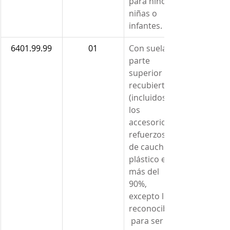
para niños, 
niñas o 
infantes.
6401.99.99
01
Con suela y 
parte 
superior 
recubierta 
(incluidos 
los 
accesorios o 
refuerzos) 
de caucho o 
plástico en 
más del 
90%, 
excepto los 
reconocibles
 para ser 