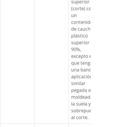
superior 
(corte) con 
un 
contenido 
de caucho o 
plástico 
superior al 
90%, 
excepto el 
que tenga 
una banda o 
aplicación 
similar 
pegada o 
moldeada a 
la suela y 
sobrepuesta 
al corte.