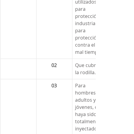
utilizados 
para 
protección 
industrial o 
para 
protección 
contra el 
mal tiempo.
02
Que cubran 
la rodilla.
03
Para 
hombres, 
adultos y 
jóvenes, que 
haya sido 
totalmente 
inyectado y 