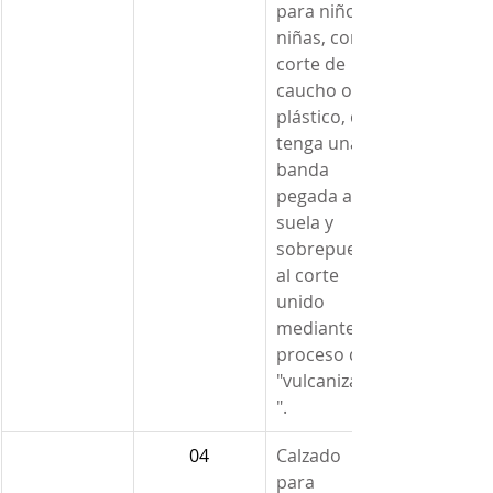
para niños o 
niñas, con 
corte de 
caucho o 
plástico, que 
tenga una 
banda 
pegada a la 
suela y 
sobrepuesta 
al corte 
unido 
mediante el 
proceso de 
"vulcanizado
".
04
Calzado 
para 