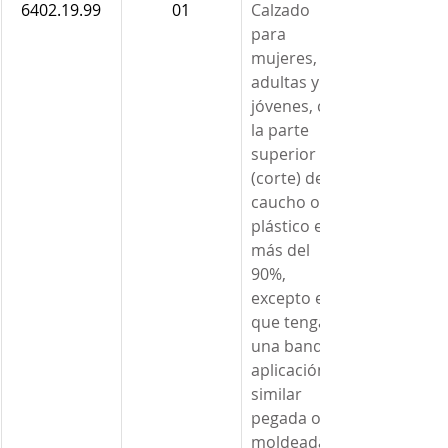
6402.19.99
01
Calzado 
para 
mujeres, 
adultas y 
jóvenes, con 
la parte 
superior 
(corte) de 
caucho o 
plástico en 
más del 
90%, 
excepto el 
que tenga 
una banda o 
aplicación 
similar 
pegada o 
moldeada a 