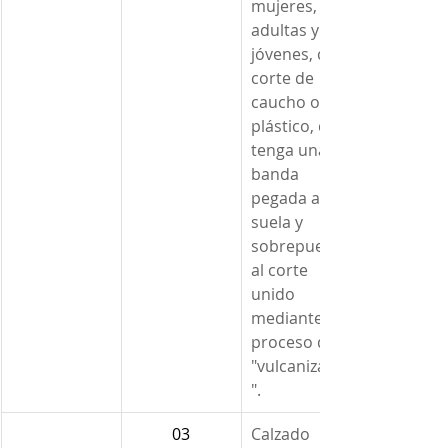
mujeres, 
adultas y 
jóvenes, con 
corte de 
caucho o 
plástico, que 
tenga una 
banda 
pegada a la 
suela y 
sobrepuesta 
al corte 
unido 
mediante el 
proceso de 
"vulcanizado
".
03
Calzado 