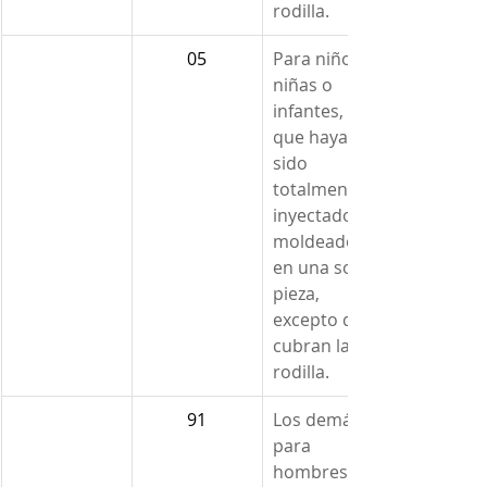
rodilla.
05
Para niños, 
niñas o 
infantes, 
que hayan 
sido 
totalmente 
inyectado y 
moldeado 
en una sola 
pieza, 
excepto que 
cubran la 
rodilla.
91
Los demás 
para 
hombres, 