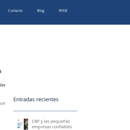
Contacto
Blog
RVOE
a
as 
Entradas recientes
or 
CBP y las pequeñas
empresas confiables