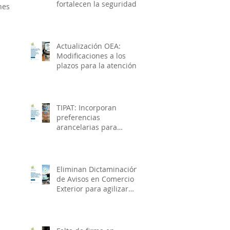
fortalecen la seguridad
es 
de la cadena de
suministro e impulsan el
crecimiento económico
Actualización OEA:
Modificaciones a los
plazos para la atención y
solventación de
observaciones en
materia de seguridad
TIPAT: Incorporan
preferencias
arancelarias para
mercancías originarias
de Reino Unido de Gran
Bretaña e Irlanda del
Norte
Eliminan Dictaminación
de Avisos en Comercio
Exterior para agilizar
trámites